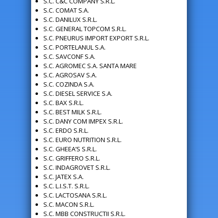
S.C. C&C COMPANY S.R.L.
S.C. COMAT S.A.
S.C. DANILUX S.R.L.
S.C. GENERAL TOPCOM S.R.L.
S.C. PNEURUS IMPORT EXPORT S.R.L.
S.C. PORTELANUL S.A.
S.C. SAVCONF S.A.
S.C. AGROMEC S.A. SANTA MARE
S.C. AGROSAV S.A.
S.C. COZINDA S.A.
S.C. DIESEL SERVICE S.A.
S.C. BAX S.R.L.
S.C. BEST MILK S.R.L.
S.C. DANY COM IMPEX S.R.L.
S.C. ERDO S.R.L.
S.C. EURO NUTRITION S.R.L.
S.C. GHEEA’S S.R.L.
S.C. GRIFFERO S.R.L.
S.C. INDAGROVET S.R.L.
S.C. JATEX S.A.
S.C. L.I.S.T. S.R.L.
S.C. LACTOSANA S.R.L.
S.C. MACON S.R.L.
S.C. MBB CONSTRUCTII S.R.L.