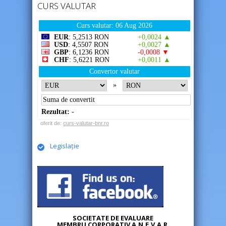
CURS VALUTAR
Curs valutar: 06 Aug 2026
EUR
: 5,2513 RON
+0,0024 ▲
USD
: 4,5507 RON
+0,0027 ▲
GBP
: 6,1236 RON
-0,0008 ▼
CHF
: 5,6221 RON
+0,0011 ▲
Convertor valutar
»
Rezultat:
-
oferit de:
curs-valutar-bnr.ro
Legislație
SOCIETATE DE EVALUARE
MEMBRU CORPORATIV A.N.E.V.A.R.