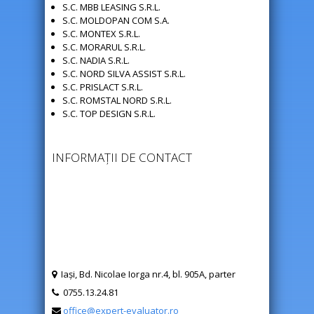
S.C. MBB LEASING S.R.L.
S.C. MOLDOPAN COM S.A.
S.C. MONTEX S.R.L.
S.C. MORARUL S.R.L.
S.C. NADIA S.R.L.
S.C. NORD SILVA ASSIST S.R.L.
S.C. PRISLACT S.R.L.
S.C. ROMSTAL NORD S.R.L.
S.C. TOP DESIGN S.R.L.
INFORMAȚII DE CONTACT
Iaşi, Bd. Nicolae Iorga nr.4, bl. 905A, parter
0755.13.24.81
office@expert-evaluator.ro