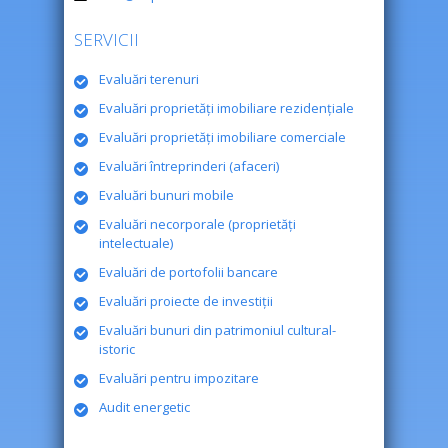
SERVICII
Evaluări terenuri
Evaluări proprietăţi imobiliare rezidenţiale
Evaluări proprietăţi imobiliare comerciale
Evaluări întreprinderi (afaceri)
Evaluări bunuri mobile
Evaluări necorporale (proprietăţi
intelectuale)
Evaluări de portofolii bancare
Evaluări proiecte de investiţii
Evaluări bunuri din patrimoniul cultural-
istoric
Evaluări pentru impozitare
Audit energetic