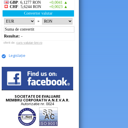
GBP
: 6,1277 RON
+0,0041 ▲
CHF
: 5,6244 RON
+0,0023 ▲
Convertor valutar
»
Rezultat:
-
oferit de:
curs-valutar-bnr.ro
Legislație
SOCIETATE DE EVALUARE
MEMBRU CORPORATIV A.N.E.V.A.R.
Autorizatie nr. 0024