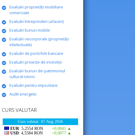
Evaluări proprietăţi imobiliare
comerciale
Evaluări întreprinderi (afaceri)
Evaluări bunuri mobile
Evaluări necorporale (proprietăţi
intelectuale)
Evaluări de portofolii bancare
Evaluări proiecte de investiţii
Evaluări bunuri din patrimoniul
cultural-istoric
Evaluări pentru impozitare
Audit energetic
CURS VALUTAR
Curs valutar: 07 Aug 2026
EUR
: 5,2554 RON
+0,0041 ▲
USD
: 4,5584 RON
+0,0077 ▲