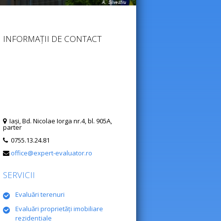
INFORMAȚII DE CONTACT
Iaşi, Bd. Nicolae Iorga nr.4, bl. 905A,
parter
0755.13.24.81
office@expert-evaluator.ro
SERVICII
Evaluări terenuri
Evaluări proprietăţi imobiliare
rezidenţiale