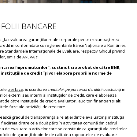
FOLII BANCARE
uia „la evaluarea garanţiilor reale corporale pentru recunoaşterea
e credit în conformitate cu reglementările Băncii Naţionale a României,
edere Standardele Internaţionale de Evaluare, respectiv Ghidul privind
lor, emis de ANEVAR”.
ntarea împrumuturilor”, sustinut si aprobat de către BNR,
nstituţiile de credit îşi vor elabora propriile norme de
 cele
trei faze
:
la acordarea creditului
,
pe parcursul derulării acestuia
şi în
lor externi sau interni ai instituţiilor de credit, care elaborează
 de către instituţiile de credit, evaluatori, auditori financiari şi alţi
ritele faze ale activităţii de creditare.
ască gradul de transparenţă a relaţiei dintre evaluator şi instituţia
e fiecăreia dintre cele două părţi în activitatea comună din cadrul
ea de evaluare a activelor care se constituie ca garanţii ale creditelor.
ortofoliu de garanţii depinde de calitatea rapoartelor de evaluare