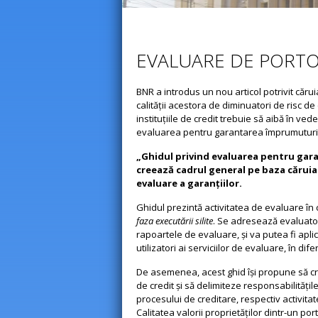
EVALUARE DE PORTO
BNR a introdus un nou articol potrivit căr
calităţii acestora de diminuatori de risc d
instituţiile de credit trebuie să aibă în v
evaluarea pentru garantarea împrumuturi
„Ghidul privind evaluarea pentru gara
creează cadrul general pe baza căruia i
evaluare a garanţiilor.
Ghidul prezintă activitatea de evaluare în
faza executării silite
. Se adresează evaluatori
rapoartele de evaluare, şi va putea fi aplicat
utilizatori ai serviciilor de evaluare, în dife
De asemenea, acest ghid îşi propune să cre
de credit şi să delimiteze responsabilităţil
procesului de creditare, respectiv activitat
Calitatea valorii proprietăţilor dintr-un p