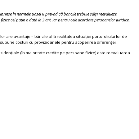
rinse în normele Basel II prevăd că băncile trebuie săîşi reevalueze
izice cel puţin o dată la 3 ani, iar pentru cele acordate persoanelor juridice,
or are avantaje – băncile află realitatea situaţiei portofoliului lor de
esupune costuri cu provizioanele pentru acoperirea diferenţei.
ezidenţiale (în majoritate credite pe persoane fizice) este reevaluarea