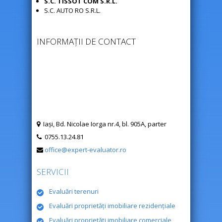
S.C. TISSOT COM S.R.L.
S.C. AUTO RO S.R.L.
INFORMAȚII DE CONTACT
Iaşi, Bd. Nicolae Iorga nr.4, bl. 905A, parter
0755.13.24.81
office@expert-evaluator.ro
SERVICII
Evaluări terenuri
Evaluări proprietăţi imobiliare rezidenţiale
Evaluări proprietăţi imobiliare comerciale