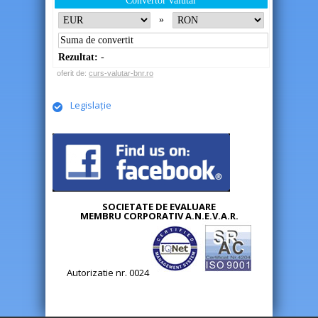
Convertor valutar
»
Rezultat:
-
oferit de:
curs-valutar-bnr.ro
Legislație
SOCIETATE DE EVALUARE
MEMBRU CORPORATIV A.N.E.V.A.R.
Autorizatie nr. 0024