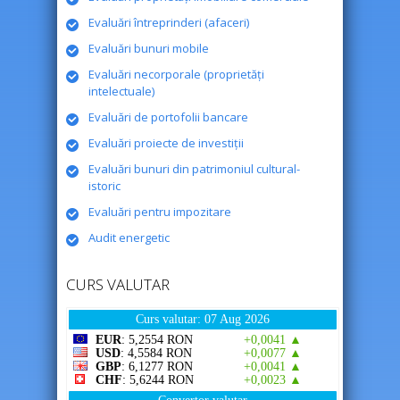
Evaluări întreprinderi (afaceri)
Evaluări bunuri mobile
Evaluări necorporale (proprietăţi
intelectuale)
Evaluări de portofolii bancare
Evaluări proiecte de investiţii
Evaluări bunuri din patrimoniul cultural-
istoric
Evaluări pentru impozitare
Audit energetic
CURS VALUTAR
Curs valutar: 07 Aug 2026
EUR
: 5,2554 RON
+0,0041 ▲
USD
: 4,5584 RON
+0,0077 ▲
GBP
: 6,1277 RON
+0,0041 ▲
CHF
: 5,6244 RON
+0,0023 ▲